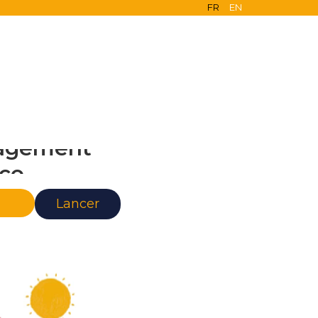
FR
EN
agement
nce
Lancer