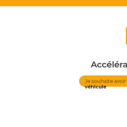
Accélér
Je souhaite avoi
véhicule