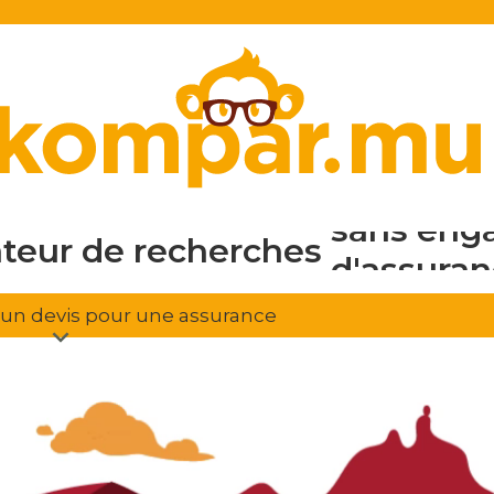
en ligne
gratuit
sans eng
ateur de recherches
d'assura
r un devis pour une assurance