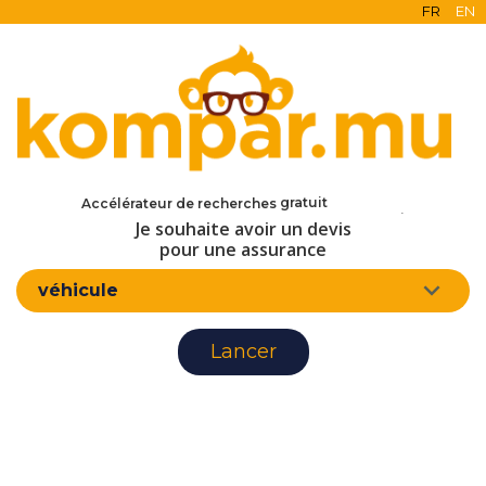
FR
EN
en ligne
gratuit
Accélérateur de recherches
sans engagement
Je souhaite avoir un devis
d'assurance
pour une assurance
véhicule
Lancer