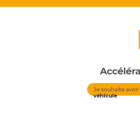
Accélér
Je souhaite avoi
véhicule