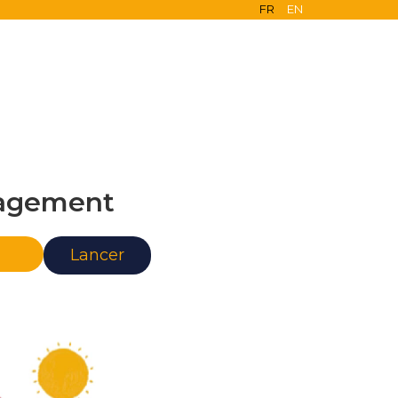
FR
EN
agement
nce
Lancer