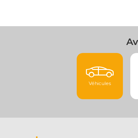
Av
Véhicules