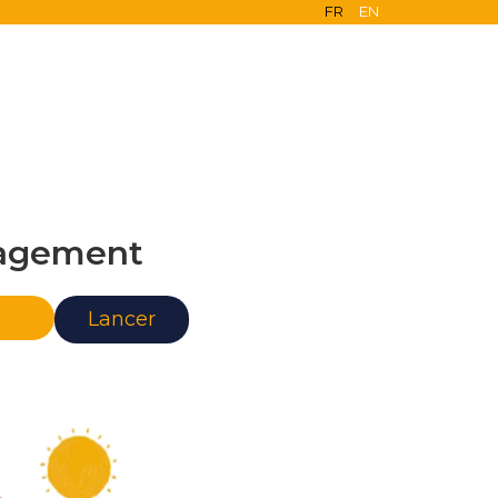
FR
EN
agement
nce
Lancer