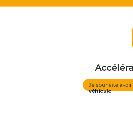
Accélér
Je souhaite avoi
véhicule