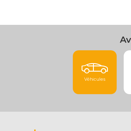
Av
Véhicules