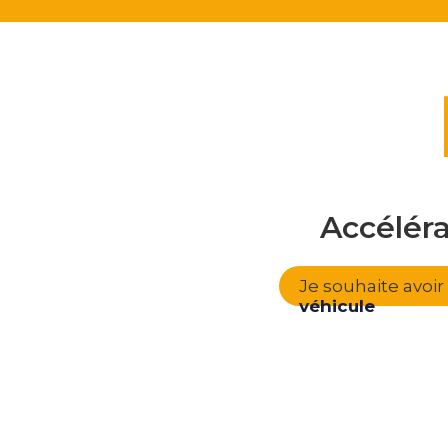
Accélér
Je souhaite avoi
véhicule