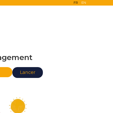
FR
EN
agement
nce
Lancer