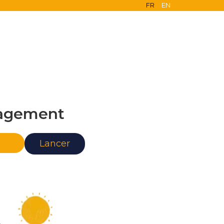
FR
EN
agement
nce
Lancer