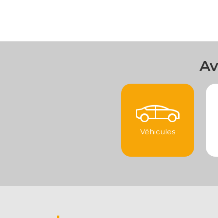
Av
Véhicules