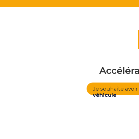
Accélér
Je souhaite avoi
véhicule