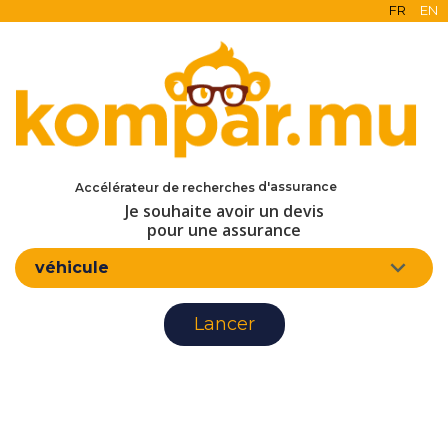
FR
EN
en ligne
Accélérateur de recherches
gratuit
sans engagement
Je souhaite avoir un devis
d'assurance
pour une assurance
véhicule
Lancer