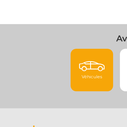
Av
Véhicules