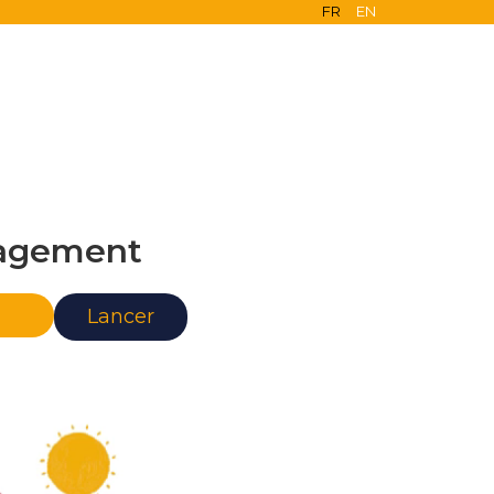
FR
EN
agement
nce
Lancer