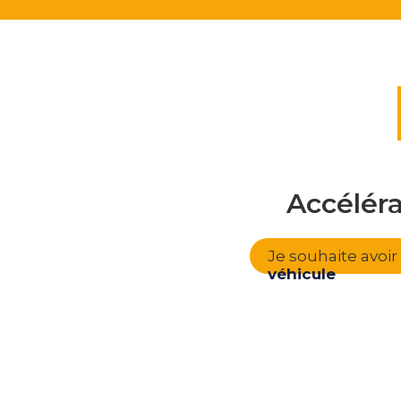
Accélér
Je souhaite avoi
véhicule