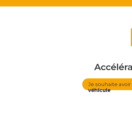
Accélér
Je souhaite avoi
véhicule