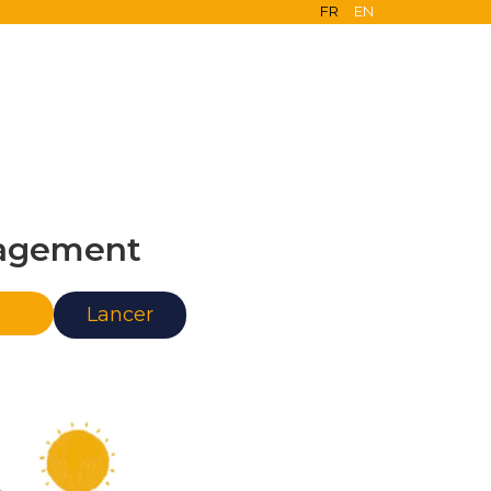
FR
EN
agement
nce
Lancer