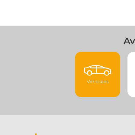
Av
Véhicules