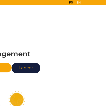
FR
EN
agement
nce
Lancer