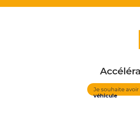
Accélér
Je souhaite avoi
véhicule