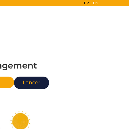
FR
EN
agement
nce
Lancer