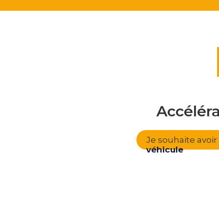
Accélér
Je souhaite avoi
véhicule