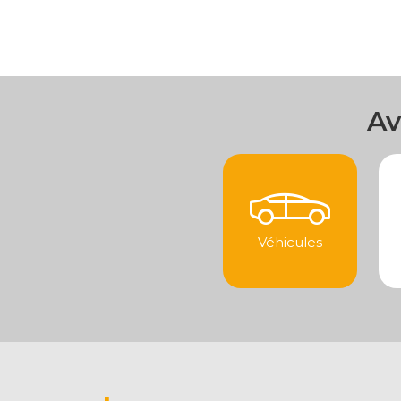
Av
Véhicules