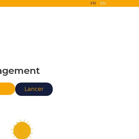
FR
EN
agement
nce
Lancer