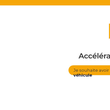
Accélér
Je souhaite avoi
véhicule