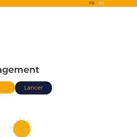
FR
EN
agement
nce
Lancer