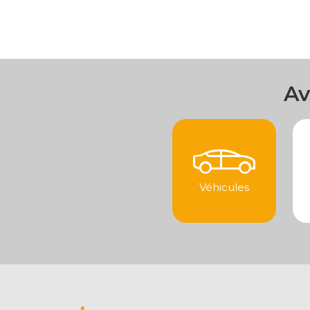
Av
Véhicules