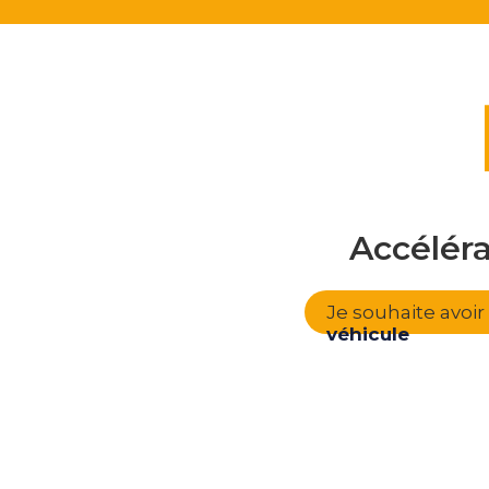
Accélér
Je souhaite avoi
véhicule