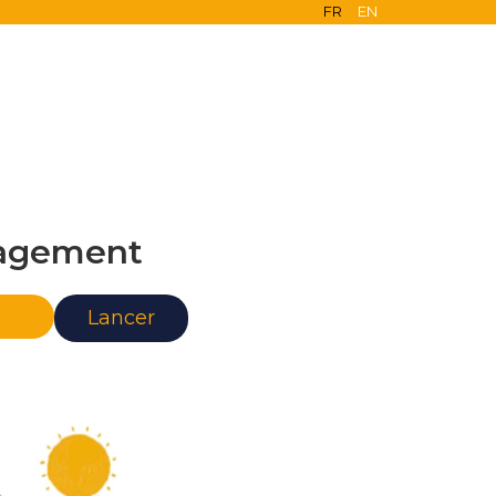
FR
EN
agement
nce
Lancer