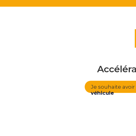
Accélér
Je souhaite avoi
véhicule