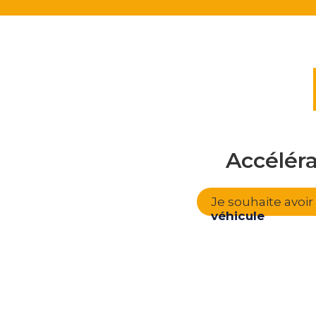
Accélér
Je souhaite avoi
véhicule