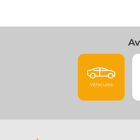
Av
Véhicules