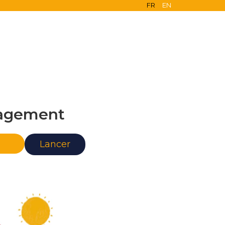
FR
EN
agement
nce
Lancer