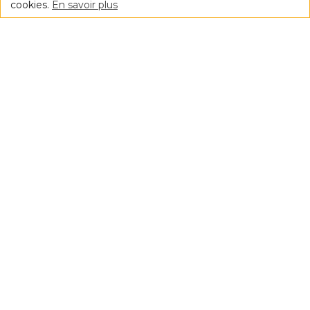
cookies.
En savoir plus
100% gratuit. simple. sans engagement.