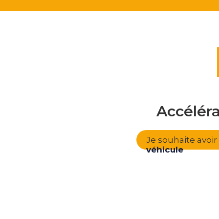
Accélér
Je souhaite avoi
véhicule