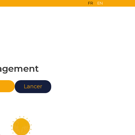
FR
EN
agement
nce
Lancer