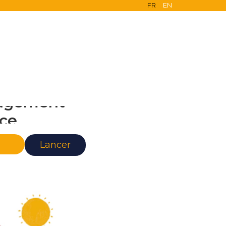
FR
EN
agement
nce
Lancer