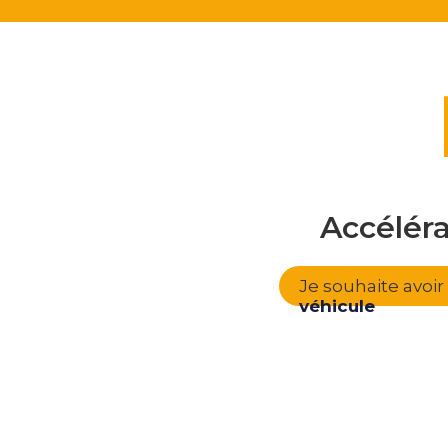
Accélér
Je souhaite avoi
véhicule